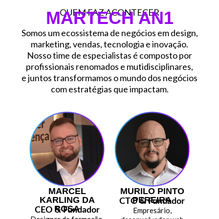
QUEM FAZ ACONTECER
MARTECH AN1
Somos um ecossistema de negócios em design,
marketing, vendas, tecnologia e inovação.
Nosso time de especialistas é composto por
profissionais renomados e mutidisciplinares,
e juntos transformamos o mundo dos negócios
com estratégias que impactam.
MARCEL
MURILO PINTO
KARLING DA
PEREIRA
CTO & Fundador
ROSA
CEO & Fundador
Empresário,