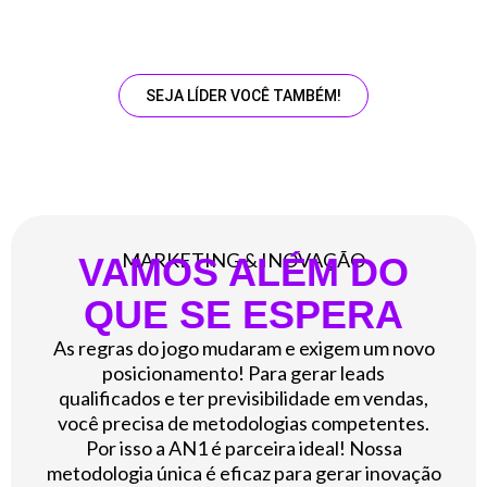
SEJA LÍDER VOCÊ TAMBÉM!
MARKETING & INOVAÇÃO
VAMOS ALÉM DO
QUE SE ESPERA
As regras do jogo mudaram e exigem um novo
posicionamento! Para gerar leads
qualificados e ter previsibilidade em vendas,
você precisa de metodologias competentes.
Por isso a AN1 é parceira ideal! Nossa
metodologia única é eficaz para gerar inovação