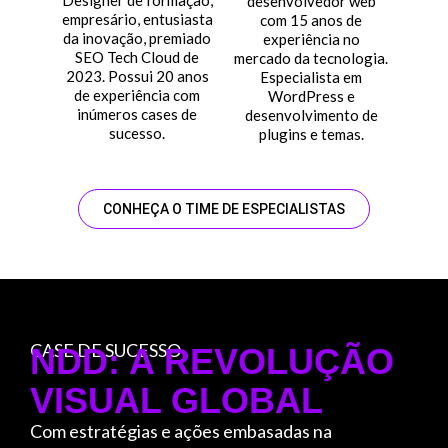
Designer de formação,
desenvolvedor web
empresário, entusiasta
com 15 anos de
da inovação, premiado
experiência no
SEO Tech Cloud de
mercado da tecnologia.
2023. Possui 20 anos
Especialista em
de experiência com
WordPress e
inúmeros cases de
desenvolvimento de
sucesso.
plugins e temas.
CONHEÇA O TIME DE ESPECIALISTAS
CASE DE SUCESSO
NDD: A REVOLUÇÃO
VISUAL GLOBAL
Com estratégias e ações embasadas na