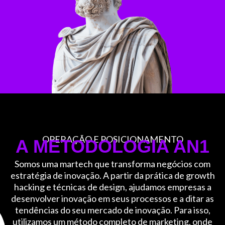
OPERAÇÃO E POSICIONAMENTO
A METODOLOGIA AN1
Somos uma martech que transforma negócios com
estratégia de inovação. A partir da prática de growth
hacking e técnicas de design, ajudamos empresas a
desenvolver inovação em seus processos e a ditar as
tendências do seu mercado de inovação. Para isso,
utilizamos um método completo de marketing, onde