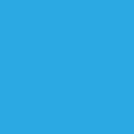
O Inbound Marketing deu certo para o seu negócio?
Diagnóstico de Marketing e Vendas
Auditoria de Tráfego Pago
Performance de Sites
Interfaces Interativas
DaaS – Design as a Service
Acelere os seus resultados com ABM
17 Automações Práticas na Sharpspring
(ConstantContact)
Case Marketing Site