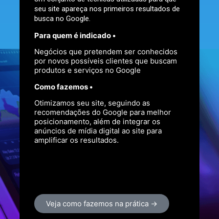
seu site apareça nos primeiros resultados de
busca no Google.
Para quem é indicado •
Negócios que pretendem ser conhecidos
por novos possíveis clientes que buscam
produtos e serviços no Google
Como fazemos •
O que podemos fazer pelo seu
negócio?
Otimizamos seu site, seguindo as
recomendações do Google para melhor
posicionamento, além de integrar os
anúncios de mídia digital ao site para
amplificar os resultados.
Veja como fazemos na prática →