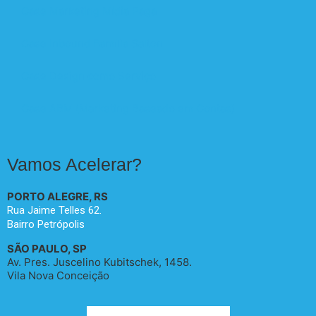
Case Marketing Mídia Paga
Case Inbound Família Salton
Case Design como Serviço
Case ABM (Marketing Baseado em Contas)
Vamos Acelerar?
PORTO ALEGRE, RS
Rua Jaime Telles 62.
Bairro Petrópolis
SÃO PAULO, SP
Av. Pres. Juscelino Kubitschek, 1458.
Vila Nova Conceição