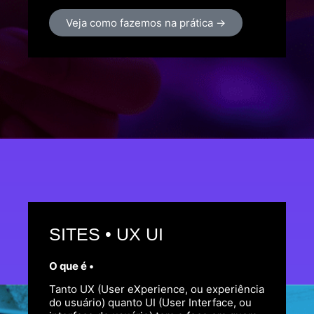
Veja como fazemos na prática →
SITES • UX UI
O que é •
Tanto UX (User eXperience, ou experiência
do usuário) quanto UI (User Interface, ou