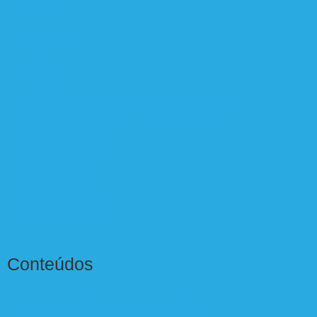
Cases
Soluções
Contato
Soluções em Design, Marketing e Vendas
Estratégia de SEO
Mídia Paga PPC
Trabalhe conosco
Conteúdos
Integrando ABM e Inbound Marketing