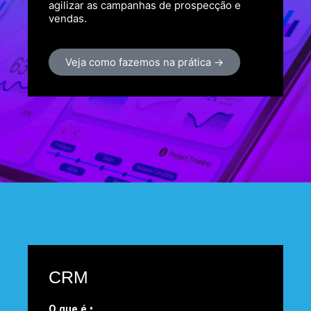
agilizar as campanhas de prospecção e
vendas.
Veja como fazemos na prática →
CRM
O que é •