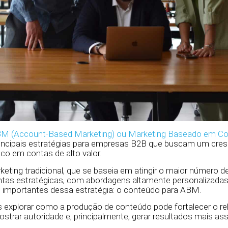
M (Account-Based Marketing) ou Marketing Baseado em C
incipais estratégias para empresas B2B que buscam um cre
co em contas de alto valor.
keting tradicional, que se baseia em atingir o maior número d
as estratégicas, com abordagens altamente personalizadas. 
s importantes dessa estratégia: o conteúdo para ABM.
s explorar como a produção de conteúdo pode fortalecer o 
strar autoridade e, principalmente, gerar resultados mais ass