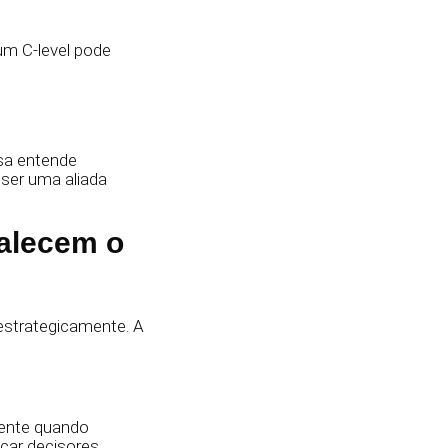
um C-level pode
sa entende
ser uma aliada
alecem o
estrategicamente. A
ente quando
car decisores