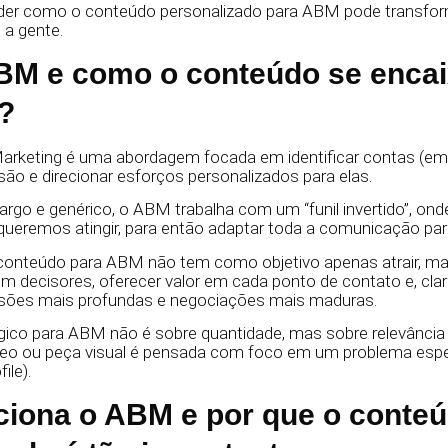
der como o conteúdo personalizado para ABM pode transfo
 a gente.
BM e como o conteúdo se enca
a?
rketing é uma abordagem focada em identificar contas (em
são e direcionar esforços personalizados para elas.
argo e genérico, o ABM trabalha com um “funil invertido”, ond
eremos atingir, para então adaptar toda a comunicação para 
conteúdo para ABM não tem como objetivo apenas atrair, mas
 decisores, oferecer valor em cada ponto de contato e, claro
rsões mais profundas e negociações mais maduras.
ico para ABM não é sobre quantidade, mas sobre relevância 
vídeo ou peça visual é pensada com foco em um problema espe
ile).
iona o ABM e por que o conte