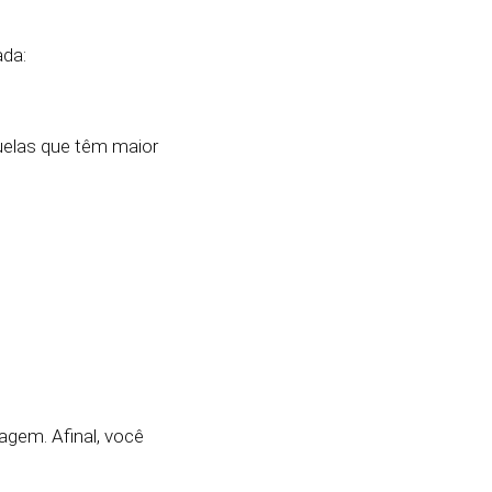
ada:
uelas que têm maior
gem. Afinal, você