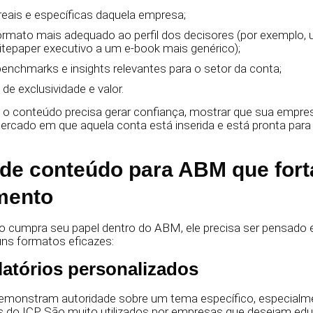
reais e específicas daquela empresa;
ormato mais adequado ao perfil dos decisores (por exemplo, 
itepaper executivo a um e-book mais genérico);
enchmarks e insights relevantes para o setor da conta;
de exclusividade e valor.
, o conteúdo precisa gerar confiança, mostrar que sua empre
rcado em que aquela conta está inserida e está pronta para 
de conteúdo para ABM que fort
mento
o cumpra seu papel dentro do ABM, ele precisa ser pensado 
guns formatos eficazes:
elatórios personalizados
emonstram autoridade sobre um tema específico, especialm
s do ICP. São muito utilizados por empresas que desejam edu