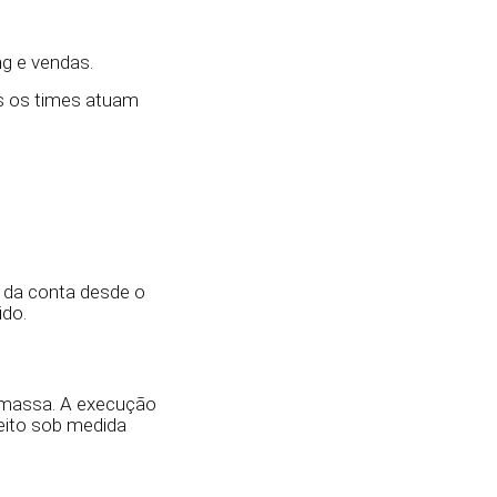
g e vendas.
os os times atuam
 da conta desde o
ido.
a massa. A execução
eito sob medida