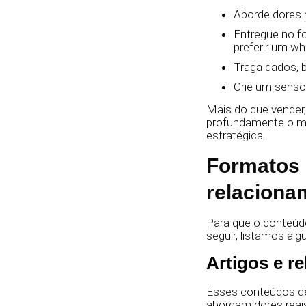
Aborde dores 
Entregue no f
preferir um wh
Traga dados, b
Crie um senso 
Mais do que vender
profundamente o me
estratégica.
Formatos 
relaciona
Para que o conteúd
seguir, listamos al
Artigos e r
Esses conteúdos d
abordam dores reai