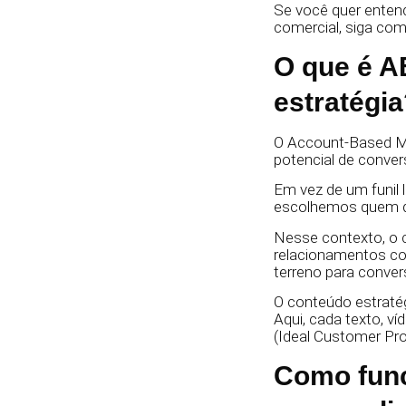
Se você quer enten
comercial, siga com
O que é A
estratégi
O Account-Based Ma
potencial de conver
Em vez de um funil l
escolhemos quem qu
Nesse contexto, o 
relacionamentos com
terreno para conve
O conteúdo estratég
Aqui, cada texto, 
(Ideal Customer Prof
Como func