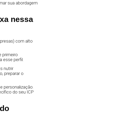
rmar sua abordagem
ixa nessa
presas) com alto
e primeiro
esse perfil.
 nutrir
, preparar o
e personalização.
cífico do seu ICP
údo