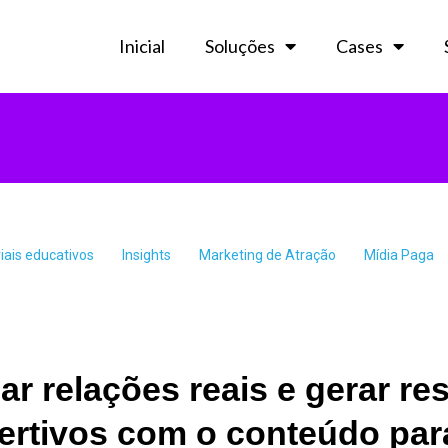
Inicial
Soluções
Cases
iais educativos
Insights
Marketing de Atração
Mídia Paga
ar relações reais e gerar re
ertivos com o conteúdo pa