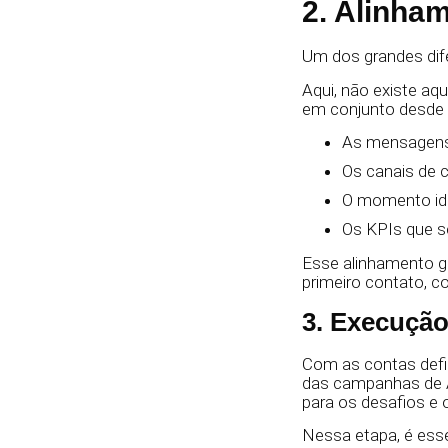
2. Alinha
Um dos grandes dif
Aqui, não existe aq
em conjunto desde o 
As mensagens
Os canais de c
O momento ide
Os KPIs que 
Esse alinhamento g
primeiro contato, c
3. Execuçã
Com as contas defin
das campanhas de A
para os desafios e 
Nessa etapa, é esse