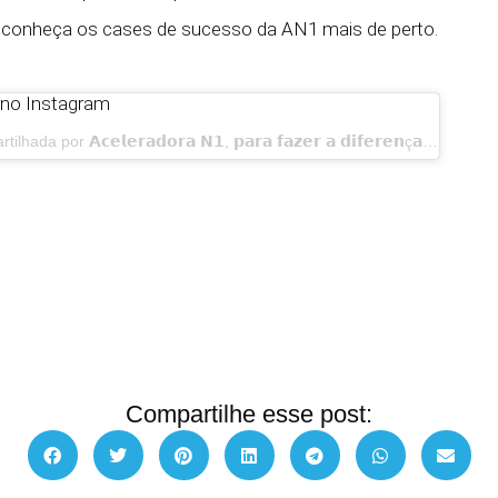
 conheça os cases de sucesso da AN1 mais de perto.
to no Instagram
Uma publicação compartilhada por 𝗔𝗰𝗲𝗹𝗲𝗿𝗮𝗱𝗼𝗿𝗮 𝗡𝟭, 𝗽𝗮𝗿𝗮 𝗳𝗮𝘇𝗲𝗿 𝗮 𝗱𝗶𝗳𝗲𝗿𝗲𝗻ç𝗮! (@aceleradoran1)
Compartilhe esse post: