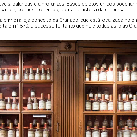
óveis, balanças e almofarizes. Esses objetos únicos poderiam 
cário e, ao mesmo tempo, contar a história da empresa.
 primeira loja conceito da Granado, que está localizada no en
erta em 1870. O sucesso foi tanto que hoje todas as lojas G