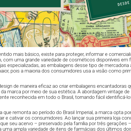
tido mais básico, existe para proteger, informar e comercial
o, com uma grande variedade de cosméticos disponíveis em 
jas especializadas, as embalagens desse tipo de mercadori
aior, pois a maioria dos consumidores usa a visão como prim
o design de maneira eficaz ao criar embalagens encantadoras
 da marca por meio de sua estética. A abordagem vintage de
te reconhecida em todo o Brasil, tornando fácil identificá-lo
ue remonta ao período do Brasil Imperial, a marca opta por
air e cativar os consumidores. Ao lançar sua primeira loja co
ue seu acervo – preservado pela família por três gerações 
a uma ampla variedade de itens de farmácias dos últimos dois