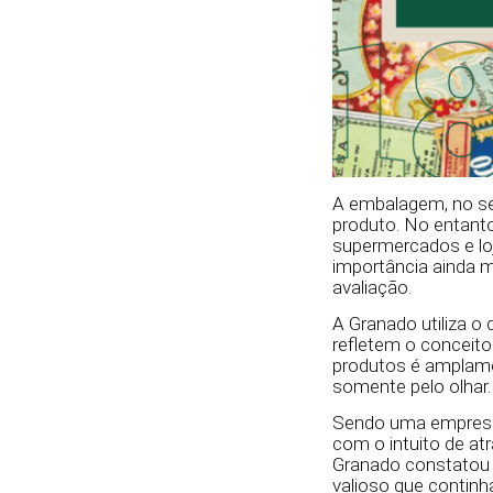
A embalagem, no sen
produto. No entant
supermercados e lo
importância ainda m
avaliação.
A Granado utiliza 
refletem o conceito
produtos é amplamen
somente pelo olhar.
Sendo uma empresa q
com o intuito de atr
Granado constatou q
valioso que continh