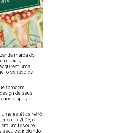
izar da marca do
farmácias,
a adquirem uma
eiro sentido de
 que também
 design de seus
s nos displays
 uma estética retrô
nceito em 2005, a
– era um tesouro
 séculos, incluindo