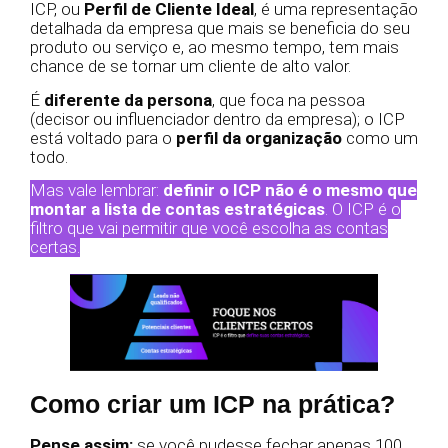
ICP, ou
Perfil de Cliente Ideal
, é uma representação
detalhada da empresa que mais se beneficia do seu
produto ou serviço e, ao mesmo tempo, tem mais
chance de se tornar um cliente de alto valor.
É
diferente da persona
, que foca na pessoa
(decisor ou influenciador dentro da empresa); o ICP
está voltado para o
perfil da organização
como um
todo.
Mas vale lembrar:
definir o ICP não é o mesmo que
montar a lista de contas estratégicas
. O ICP é o
filtro que vai permitir que você escolha as contas
certas.
Como criar um ICP na prática?
Pense assim:
se você pudesse fechar apenas 100