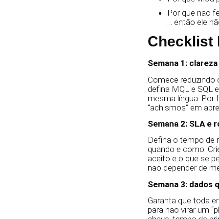
Por que não f
… então ele nã
Checklist
Semana 1: clareza 
Comece reduzindo o 
defina MQL e SQL em
mesma língua. Por f
“achismos” em apre
Semana 2: SLA e r
Defina o tempo de r
quando e como. Crie
aceito e o que se p
não depender de me
Semana 3: dados q
Garanta que toda en
para não virar um “