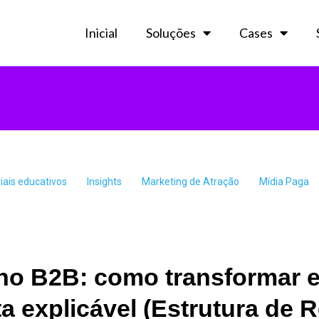
Inicial
Soluções
Cases
iais educativos
Insights
Marketing de Atração
Mídia Paga
o B2B: como transformar e
a explicável (Estrutura de R