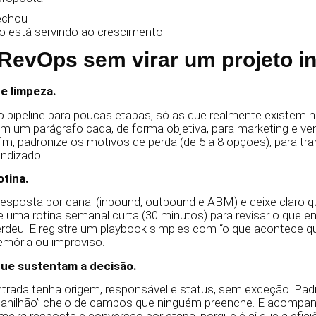
echou
o está servindo ao crescimento.
 RevOps sem virar um projeto in
e limpeza.
pipeline para poucas etapas, só as que realmente existem no 
 um parágrafo cada, de forma objetiva, para marketing e ve
im, padronize os motivos de perda (de 5 a 8 opções), para tr
ndizado.
otina.
esposta por canal (inbound, outbound e ABM) e deixe claro 
 uma rotina semanal curta (30 minutos) para revisar o que ent
erdeu. E registre um playbook simples com “o que acontece qu
mória ou improviso.
ue sustentam a decisão.
trada tenha origem, responsável e status, sem exceção. Pad
planilhão” cheio de campos que ninguém preenche. E acompanh