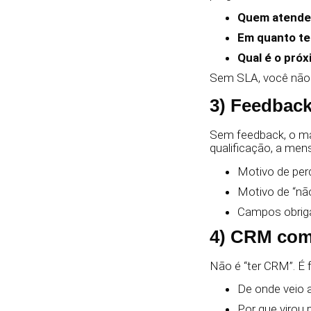
Quem atende
Em quanto t
Qual é o pró
Sem SLA, você não t
3) Feedback
Sem feedback, o ma
qualificação, a men
Motivo de per
Motivo de “nã
Campos obriga
4) CRM com
Não é “ter CRM”. É 
De onde veio 
Por que virou