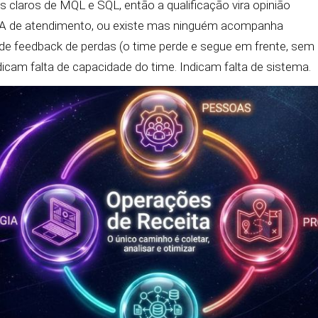
os claros de MQL e SQL, então a qualificação vira opinião
A de atendimento, ou existe mas ninguém acompanha
 de feedback de perdas (o time perde e segue em frente, sem 
dicam falta de capacidade do time. Indicam falta de sistema.