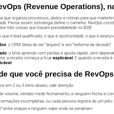
evOps (Revenue Operations), na
ina que organiza processos, dados e rotinas para que market
e. Pense assim: estratégia define o caminho. RevOps const
lve três coisas que travam previsibilidade no B2B:
 o que é lead qualificado, o que é oportunidade, o que é avanço
dos
: o CRM deixa de ser “arquivo” e vira “sistema de decisão”
zado
: o time aprende com perdas e ajusta rápido, sem depend
e, a receita começa a ficar
explicável
. E quando a receita é 
icável
.
 de que você precisa de RevOps
e em 2 ou 3 itens abaixo, vale atenção:
e volume, vendas mede fechamento, e ninguém fecha a con
ormações incompletas, ou cada pessoa registra de um jeito
 entre etapas e ninguém sabe onde se perderam