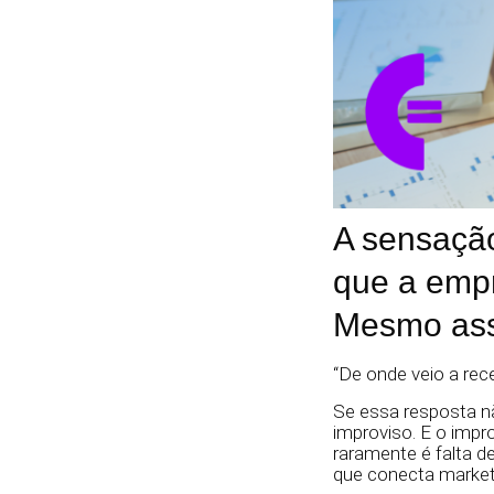
A sensação
que a empr
Mesmo assi
“De onde veio a rec
Se essa resposta nã
improviso. E o imp
raramente é falta d
que conecta market