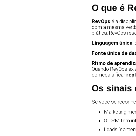
O que é R
RevOps
é a discipl
com a mesma verdad
prática, RevOps reso
Linguagem única
:
Fonte única de da
Ritmo de aprendi
Quando RevOps exist
começa a ficar
repl
Os sinais
Se você se reconhec
Marketing med
O CRM tem inf
Leads “somem”