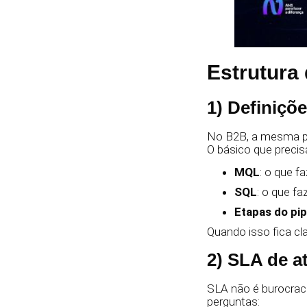
Estrutura 
1) Definiçõ
No B2B, a mesma pal
O básico que precisa
MQL
: o que f
SQL
: o que fa
Etapas do pip
Quando isso fica cla
2) SLA de a
SLA não é burocraci
perguntas: