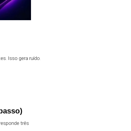
s. Isso gera ruído.
passo)
 responde três