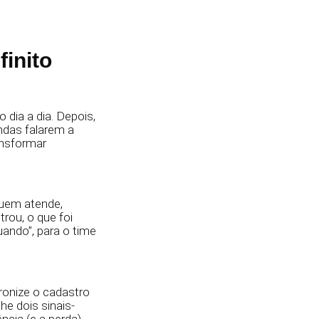
finito
dia a dia. Depois,
ndas falarem a
ansformar
quem atende,
rou, o que foi
ando”, para o time
ronize o cadastro
e dois sinais-