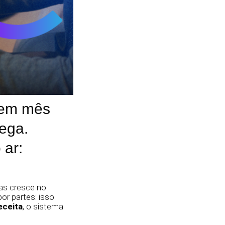
tem mês
rega.
 ar:
mas cresce no
r partes: isso
eceita
, o sistema