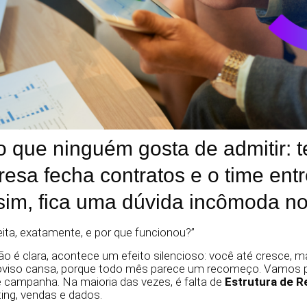
 que ninguém gosta de admitir:
esa fecha contratos e o time ent
m, fica uma dúvida incômoda no
eita, exatamente, e por que funcionou?”
o é clara, acontece um efeito silencioso: você até cresce, 
roviso cansa, porque todo mês parece um recomeço. Vamos po
e campanha. Na maioria das vezes, é falta de
Estrutura de R
ing, vendas e dados.