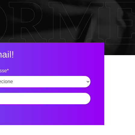
ail!
esse*