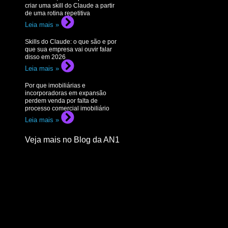
criar uma skill do Claude a partir
de uma rotina repetitiva
Leia mais »
Skills do Claude: o que são e por
que sua empresa vai ouvir falar
disso em 2026
Leia mais »
Por que imobiliárias e
incorporadoras em expansão
perdem venda por falta de
processo comercial imobiliário
Leia mais »
Veja mais no Blog da AN1