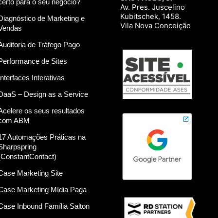
certo para o seu negócio?
Av. Pres. Juscelino
Kubitschek, 1458.
Diagnóstico de Marketing e
Vila Nova Conceição
Vendas
Auditoria de Tráfego Pago
Performance de Sites
Interfaces Interativas
DaaS – Design as a Service
Acelere os seus resultados
com ABM
17 Automações Práticas na
Sharpspring
(ConstantContact)
Case Marketing Site
Case Marketing Mídia Paga
Case Inbound Família Salton