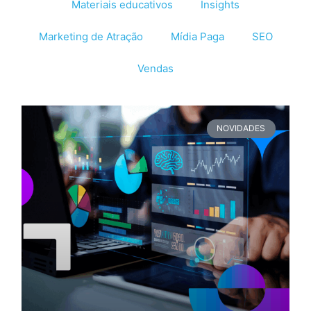
Materiais educativos
Insights
Marketing de Atração
Mídia Paga
SEO
Vendas
NOVIDADES