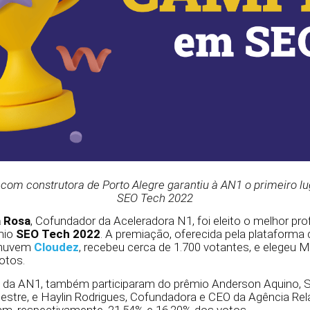
com construtora de Porto Alegre garantiu à AN1 o primeiro l
SEO Tech 2022
a Rosa
, Cofundador da Aceleradora N1, foi eleito o melhor pro
êmio
SEO Tech 2022
. A premiação, oferecida pela plataform
 nuvem
Cloudez
, recebeu cerca de 1.700 votantes, e elegeu 
otos.
 da AN1, também participaram do prêmio Anderson Aquino, S
stre, e Haylin Rodrigues, Cofundadora e CEO da Agência Rel
ram, respectivamente, 21,54% e 16,20% dos votos.