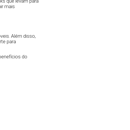
inks que levam para
ir mais
veis. Além disso,
rte para
benefícios do