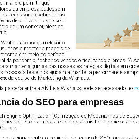
o final era permitir que
dores da empresa pudessem
ões necessárias sobre todas
veis disponíveis no site sem
édio de um corretor, além de
tual.
 Wikihaus conseguiu elevar o
usuários e manter o modelo de
l mesmo em meio ao período
al da pandemia, fechando vendas e fidelizando clientes. “A A
para manter algumas das nossas estratégias digitais em ord
 nossos sites e nos ajudam a manter a performance sempre 
res
, da equipe de Marketing da Wikihaus.
a parceria entre a AN1 e a Wikihaus pode ser acessado no
n
ância do SEO para empresas
rch Engine Optimization (Otimização de Mecanismos de Busca
 técnicas que tornam os sites e blogs mais bem posicionad
 Google.
o posicionamento, o conjunto de regras de SEO torna os text