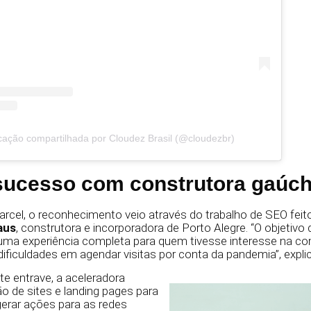
ação compartilhada por Cloudez Brasil (@cloudezbr)
sucesso com construtora gaúc
cel, o reconhecimento veio através do trabalho de SEO fei
aus
, construtora e incorporadora de Porto Alegre. “O objetivo
r uma experiência completa para quem tivesse interesse na c
dificuldades em agendar visitas por conta da pandemia”, expli
te entrave, a aceleradora
ão de sites e landing pages para
gerar ações para as redes