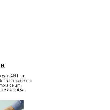
ha
to pela AN1 em
 do trabalho com a
ompra de um
ca o executivo.