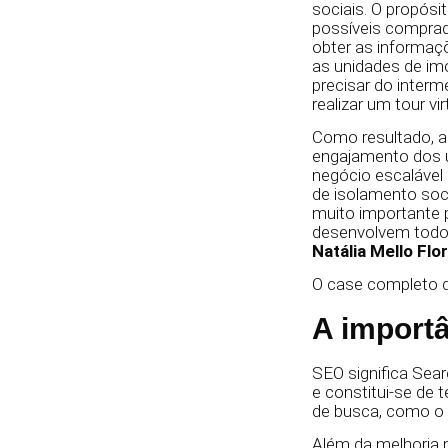
sociais. O propósit
possíveis compra
obter as informaç
as unidades de imó
precisar do interm
realizar um tour vir
Como resultado, a
engajamento dos 
negócio escaláve
de isolamento soci
muito importante 
desenvolvem todos
Natália Mello Flo
O case completo d
A import
SEO significa Sea
e constitui-se de
de busca, como o
Além da melhoria n