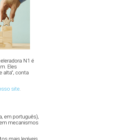
celeradora N1 é
em. Eles
alta”, conta
osso site
.
, em português),
os em mecanismos
os mais legíveis,