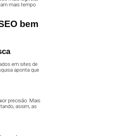
ficam mais tempo
 SEO bem
sca
tados em sites de
quisa aponta que
ior precisão. Mais
tando, assim, as