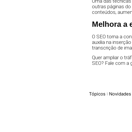
Uma das técnicas de
outras páginas do
conteúdos, aument
Melhora a 
O SEO torna a con
auxilia na inserçã
transcrição de im
Quer ampliar o trá
SEO? Fale com a g
Tópicos :
Novidades