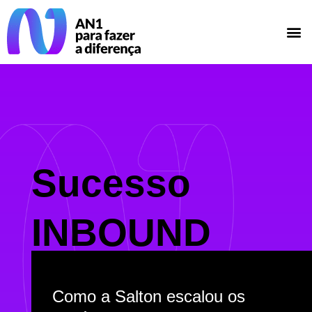
Sucesso
INBOUND
Como a Salton escalou os