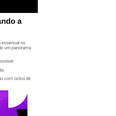
ando a
a essencial no
ando um panorama
ssível.
da.
io com ciclos de