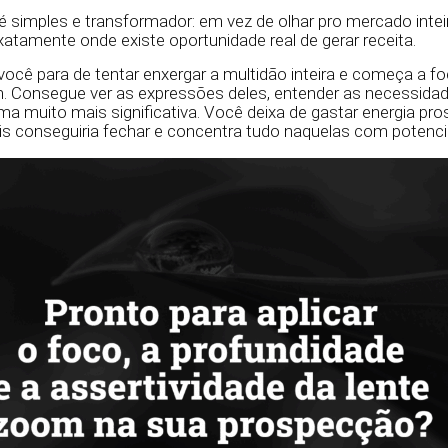
é simples e transformador: em vez de olhar pro mercado intei
xatamente onde existe oportunidade real de gerar receita.
ocê para de tentar enxergar a multidão inteira e começa a fo
. Consegue ver as expressões deles, entender as necessidad
rma muito mais significativa. Você deixa de gastar energia pr
s conseguiria fechar e concentra tudo naquelas com potencia