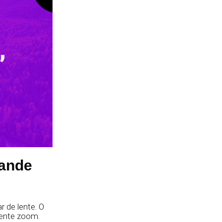
rande
r de lente. O
lente zoom.