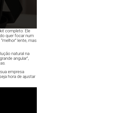
it completo. Ele
ndo quer focar num
a “melhor” lente, mas
ução natural na
rande angular”,
as.
e sua empresa
seja hora de ajustar