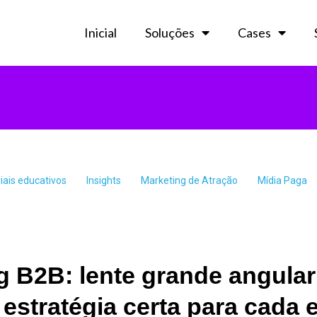
Inicial
Soluções
Cases
iais educativos
Insights
Marketing de Atração
Mídia Paga
g B2B: lente grande angular
estratégia certa para cada 