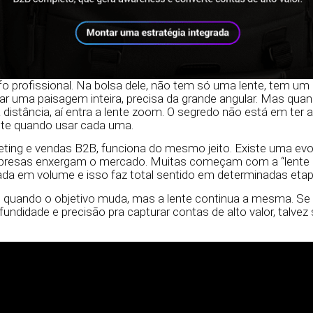
 profissional. Na bolsa dele, não tem só uma lente, tem um k
ar uma paisagem inteira, precisa da grande angular. Mas qua
 distância, aí entra a lente zoom. O segredo não está em ter 
te quando usar cada uma.
ing e vendas B2B, funciona do mesmo jeito. Existe uma evol
resas enxergam o mercado. Muitas começam com a “lente g
ada em volume e isso faz total sentido em determinadas etap
 quando o objetivo muda, mas a lente continua a mesma. S
fundidade e precisão pra capturar contas de alto valor, talvez 