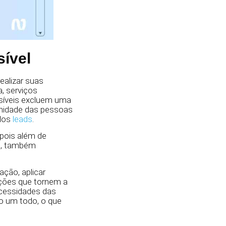
sível
ealizar suas
, serviços
ssíveis excluem uma
gnidade das pessoas
 dos
leads
.
 pois além de
as, também
ação, aplicar
ações que tornem a
ecessidades das
o um todo, o que