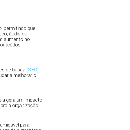
o, permitindo que
deo, áudio ou
 um aumento no
 conteúdos
es de busca (
SEO
).
udar a melhorar o
 ela gera um impacto
ara a organização.
 amigável para