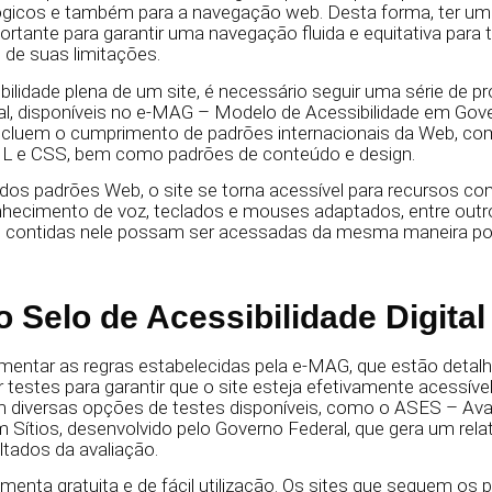
lógicos e também para a navegação web. Desta forma, ter u
portante para garantir uma navegação fluida e equitativa para
de suas limitações.
ibilidade plena de um site, é necessário seguir uma série de p
l, disponíveis no e-MAG – Modelo de Acessibilidade em Gove
ncluem o cumprimento de padrões internacionais da Web, c
e CSS, bem como padrões de conteúdo e design.
 dos padrões Web, o site se torna acessível para recursos como
hecimento de voz, teclados e mouses adaptados, entre outros
 contidas nele possam ser acessadas da mesma maneira po
o Selo de Acessibilidade Digita
ementar as regras estabelecidas pela e-MAG, que estão deta
r testes para garantir que o site esteja efetivamente acessíve
m diversas opções de testes disponíveis, como o ASES – Ava
m Sítios, desenvolvido pelo Governo Federal, que gera um rel
ados da avaliação.
enta gratuita e de fácil utilização. Os sites que seguem os 