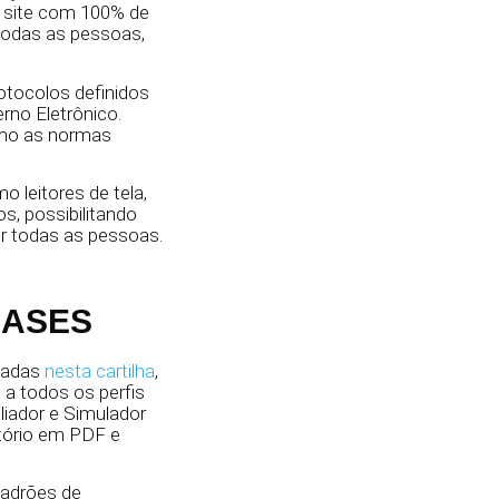
m site com 100% de
 todas as pessoas,
rotocolos definidos
rno Eletrônico.
omo as normas
 leitores de tela,
, possibilitando
r todas as pessoas.
l ASES
lhadas
nesta cartilha
,
l a todos os perfis
liador e Simulador
atório em PDF e
padrões de