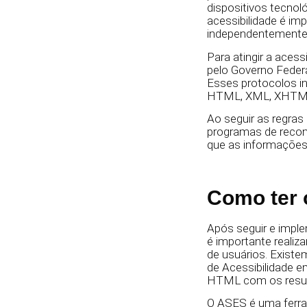
dispositivos tecno
acessibilidade é im
independentemente 
Para atingir a acess
pelo Governo Federa
Esses protocolos i
HTML, XML, XHTML 
Ao seguir as regras
programas de recon
que as informações
Como ter 
Após seguir e impl
é importante realiza
de usuários. Existe
de Acessibilidade e
HTML com os result
O ASES é uma ferram