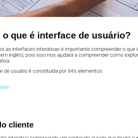
 o que é interface de usuário?
 as interfaces interativas é importante compreender o que é
la em inglês), pois isso nos ajudará a compreender como explo
ativa.
ce de usuário é constituída por três elementos:
ente
o cliente
nte interativa compreende um conteúdo guiado que levará o 