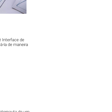
 Interface de
rá-la de maneira
internauta de um