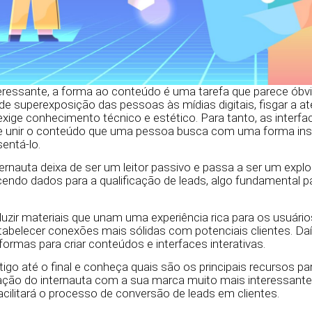
nteressante, a forma ao conteúdo é uma tarefa que parece ó
e superexposição das pessoas às mídias digitais, fisgar a a
exige conhecimento técnico e estético. Para tanto, as interfac
 unir o conteúdo que uma pessoa busca com uma forma inst
sentá-lo.
ernauta deixa de ser um leitor passivo e passa a ser um explo
endo dados para a qualificação de leads, algo fundamental p
duzir materiais que unam uma experiência rica para os usuário
abelecer conexões mais sólidas com potenciais clientes. Daí
formas para criar conteúdos e interfaces interativas.
go até o final e conheça quais são os principais recursos pa
ração do internauta com a sua marca muito mais interessant
cilitará o processo de conversão de leads em clientes.