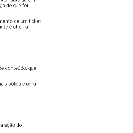
ga do que foi
mento de um ticket
te é atrair a
 de conteúdo, que
mais sólida e uma
da ação do