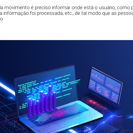
da movimento é preciso informar onde está o usuário, como 
 informação foi processada, etc., de tal modo que as pesso
ão.