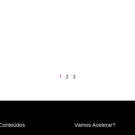
1
2
3
Conteúdos
Vamos Acelerar?