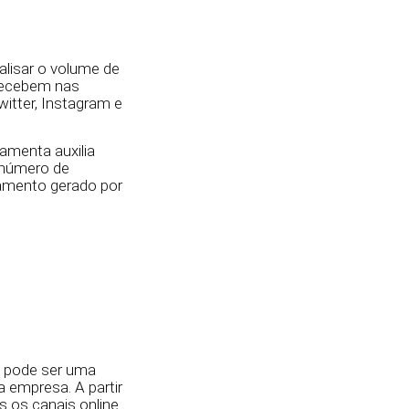
nalisar o volume de
recebem nas
witter, Instagram e
amenta auxilia
 número de
amento gerado por
e pode ser uma
 empresa. A partir
 os canais online.