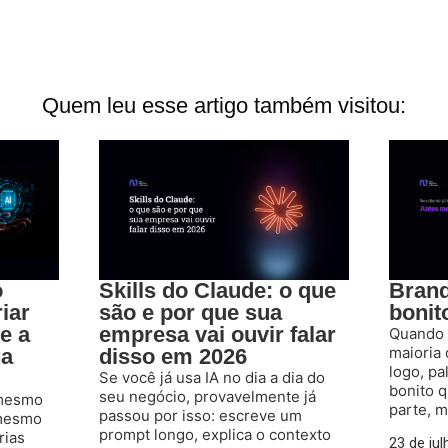
Quem leu esse artigo também visitou:
o
Skills do Claude: o que
Brand
iar
são e por que sua
bonit
e a
empresa vai ouvir falar
Quando a
maioria
na
disso em 2026
logo, pa
Se você já usa IA no dia a dia do
bonito q
seu negócio, provavelmente já
 mesmo
parte, m
passou por isso: escreve um
 mesmo
prompt longo, explica o contexto
rias
23 de ju