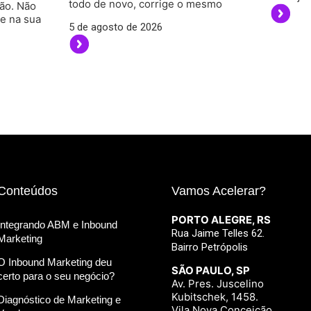
todo de novo, corrige o mesmo
rão. Não
ce na sua
5 de agosto de 2026
Conteúdos
Vamos Acelerar?
PORTO ALEGRE, RS
Integrando ABM e Inbound
Rua Jaime Telles 62.
Marketing
Bairro Petrópolis
O Inbound Marketing deu
SÃO PAULO, SP
certo para o seu negócio?
Av. Pres. Juscelino
Kubitschek, 1458.
Diagnóstico de Marketing e
Vila Nova Conceição