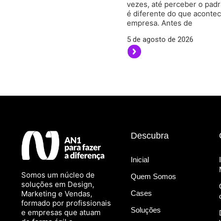
vezes, até perceber o pad
é diferente do que aconte
empresa. Antes de
5 de agosto de 2026
Descubra
Inicial
Somos um núcleo de
Quem Somos
soluções em Design,
Marketing e Vendas,
Cases
formado por profissionais
Soluções
e empresas que atuam