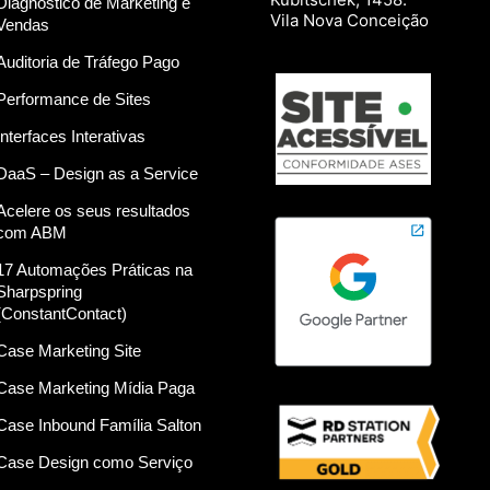
Diagnóstico de Marketing e
Vila Nova Conceição
Vendas
Auditoria de Tráfego Pago
Performance de Sites
Interfaces Interativas
DaaS – Design as a Service
Acelere os seus resultados
com ABM
17 Automações Práticas na
Sharpspring
(ConstantContact)
Case Marketing Site
Case Marketing Mídia Paga
Case Inbound Família Salton
Case Design como Serviço