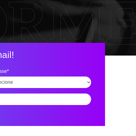
ail!
esse*