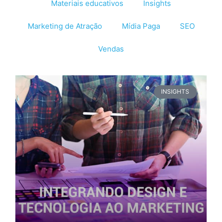
Materiais educativos
Insights
Marketing de Atração
Mídia Paga
SEO
Vendas
INSIGHTS