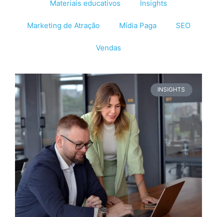
Materiais educativos
Insights
Marketing de Atração
Mídia Paga
SEO
Vendas
INSIGHTS