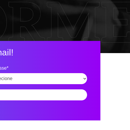
ail!
esse*