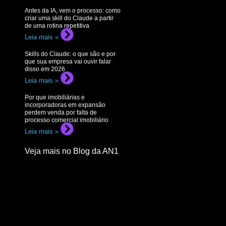
Antes da IA, vem o processo: como
criar uma skill do Claude a partir
de uma rotina repetitiva
Leia mais »
Skills do Claude: o que são e por
que sua empresa vai ouvir falar
disso em 2026
Leia mais »
Por que imobiliárias e
incorporadoras em expansão
perdem venda por falta de
processo comercial imobiliário
Leia mais »
Veja mais no Blog da AN1