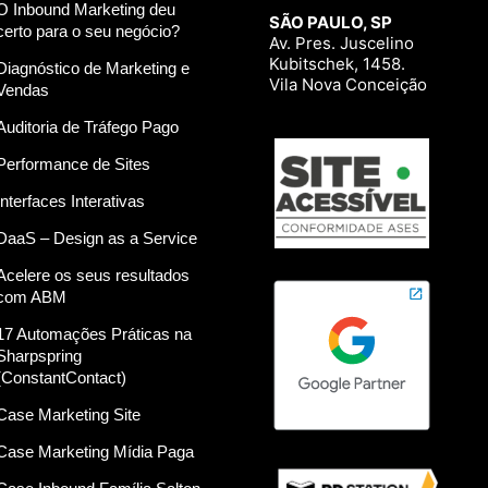
O Inbound Marketing deu
SÃO PAULO, SP
certo para o seu negócio?
Av. Pres. Juscelino
Kubitschek, 1458.
Diagnóstico de Marketing e
Vila Nova Conceição
Vendas
Auditoria de Tráfego Pago
Performance de Sites
Interfaces Interativas
DaaS – Design as a Service
Acelere os seus resultados
com ABM
17 Automações Práticas na
Sharpspring
(ConstantContact)
Case Marketing Site
Case Marketing Mídia Paga