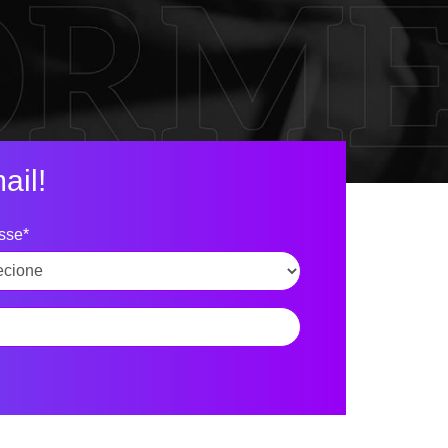
ail!
esse*