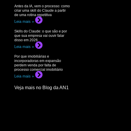
Antes da IA, vem o processo: como
criar uma skill do Claude a partir
de uma rotina repetitiva
Leia mais »
Skills do Claude: o que são e por
que sua empresa vai ouvir falar
disso em 2026
Leia mais »
Por que imobiliárias e
incorporadoras em expansão
perdem venda por falta de
processo comercial imobiliário
Leia mais »
Veja mais no Blog da AN1