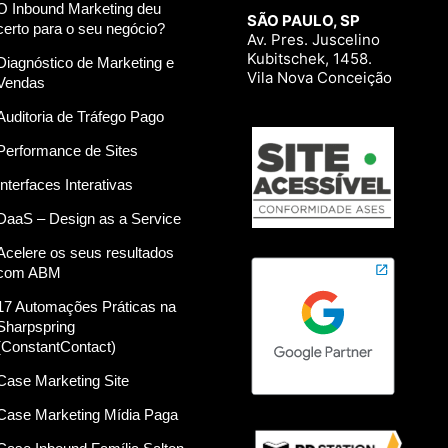
O Inbound Marketing deu
SÃO PAULO, SP
certo para o seu negócio?
Av. Pres. Juscelino
Kubitschek, 1458.
Diagnóstico de Marketing e
Vila Nova Conceição
Vendas
Auditoria de Tráfego Pago
Performance de Sites
Interfaces Interativas
DaaS – Design as a Service
Acelere os seus resultados
com ABM
17 Automações Práticas na
Sharpspring
(ConstantContact)
Case Marketing Site
Case Marketing Mídia Paga