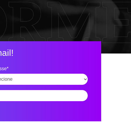
ail!
esse*