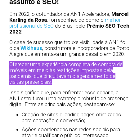
assunto é SEO!
Em 2022, o cofundador da AN1 Aceleradora,
Marcel
Karling da Rosa
, foi reconhecido como o
melhor
profissional de SEO
do Brasil pelo
Prêmio SEO Tech
2022
.
O case de sucesso que trouxe visibilidade à AN1 foi
o da
Wikihaus
, construtora e incorporadora de Porto
Alegre que enfrentava um grande desafio em 2020:
Oferecer uma experiência completa de compra de
imóveis em meio às restrições impostas pela
pandemia, que dificultavam o agendamento de
visitas presenciais.
Isso significa que, para enfrentar esse cenário, a
AN1 estruturou uma estratégia robusta de presença
digital. Entre as principais ações, destacam-se:
Criação de sites e landing pages otimizadas
para captação e conversão;
Ações coordenadas nas redes sociais para
atrair e qualificar o público interessado.