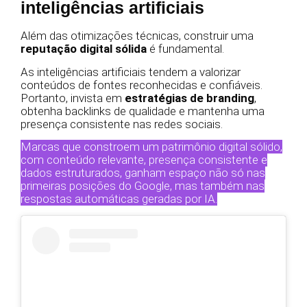
inteligências artificiais
Além das otimizações técnicas, construir uma
reputação digital sólida
é fundamental.
As inteligências artificiais tendem a valorizar
conteúdos de fontes reconhecidas e confiáveis.
Portanto, invista em
estratégias de branding
,
obtenha backlinks de qualidade e mantenha uma
presença consistente nas redes sociais.
Marcas que constroem um patrimônio digital sólido,
com conteúdo relevante, presença consistente e
dados estruturados, ganham espaço não só nas
primeiras posições do Google, mas também nas
respostas automáticas geradas por IA.